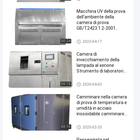
Macchina UV della prova
dell'ambiente della
camera di prova
GB/T2423.1.2-2001
GJB150.5 GB10592-89
Camera di prova UV
00:24
2023-04-17
Camera di
invecchiamento della
lampada al xenone
Strumento di laboratorio
Camera di prova dell'arco
di xenone camera
Camere di prova ambientali
00:15
2026-04-03
climatica
Camminare nella camera
di prova di temperatura e
umidità in acciaio
inossidabile camminare
nella camera
Camere di prova ambientali
00:16
2025-02-20
Passeggiata nel