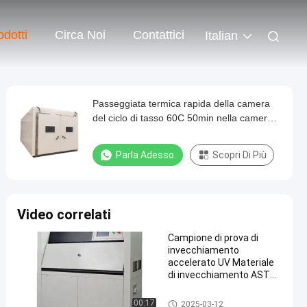
odotti
Circa Noi
Contattici
Italian
Passeggiata termica rapida della camera
del ciclo di tasso 60C 50min nella camera a
atmosfera controllata
Parla Adesso.
Scopri Di Più
Video correlati
Campione di prova di
invecchiamento
accelerato UV Materiale
di invecchiamento ASTM
G154 Prova di controllo
qualità
Camera di prova UV
00:17
2025-03-12