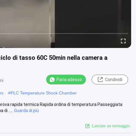
iclo di tasso 60C 50min nella camera a
Parla adesso.
Condividi
ni
rs
#
PLC Temperature Shock Chamber
 prova rapida termica Rapida ordina di temperatura Passeggiata
i .....
Guarda di più
Lasciate un messaggio.