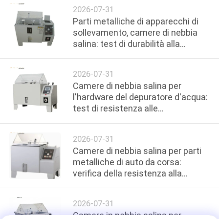
2026-07-31
POLITICA
Parti metalliche di apparecchi di
SULLA
sollevamento, camere di nebbia
PRIVACY
salina: test di durabilità alla
corrosione per attrezzi di
sollevamento
2026-07-31
Camere di nebbia salina per
l'hardware del depuratore d'acqua:
test di resistenza alle
incrostazioni e alla corrosione
salina
2026-07-31
Camere di nebbia salina per parti
metalliche di auto da corsa:
verifica della resistenza alla
ruggine per componenti di
precisione
2026-07-31
Camere in nebbia salina per