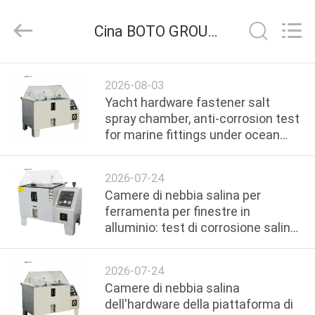
2026
BOTO
GROUP
Cina BOTO GROUP LTD azienda news
LTD.
All
Rights
Reserved.
CASA
2026-08-03
Yacht hardware fastener salt
PRODOTTI
spray chamber, anti-corrosion test
for marine fittings under ocean
environment
CIRCA
2026-07-24
NOI
Camere di nebbia salina per
ferramenta per finestre in
alluminio: test di corrosione salina
GIRO
per maniglie e cerniere
DELLA
2026-07-24
FABBRICA
Camere di nebbia salina
dell'hardware della piattaforma di