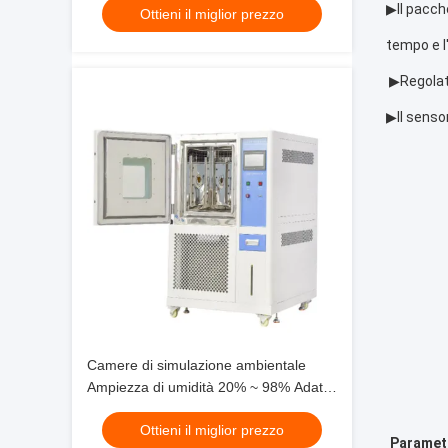
▶
Il pacch
Ottieni il miglior prezzo
affidabilità
tempo e l
 ▶
Regolat
▶Il sensor
Camere di simulazione ambientale
Ampiezza di umidità 20% ~ 98% Adatta
a fini di prova e di ricerca
Ottieni il miglior prezzo
Parametr