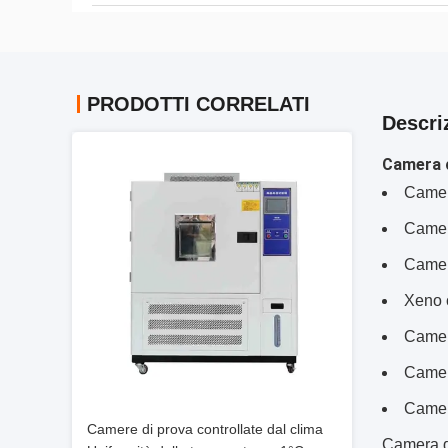
PRODOTTI CORRELATI
Descri
Camera c
Camer
Camer
Camer
Xeno 
Camer
Camere
Camere
Camere di prova controllate dal clima
Camera d