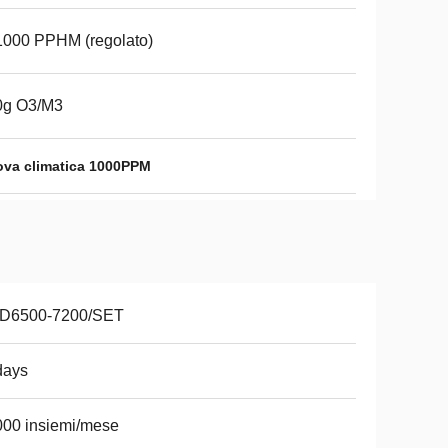
1000 PPHM (regolato)
0g O3/M3
ova climatica 1000PPM
D6500-7200/SET
days
00 insiemi/mese