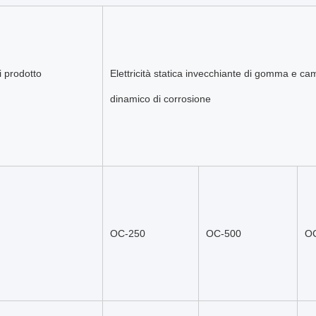
 prodotto
Elettricità statica invecchiante di gomma e ca
dinamico di corrosione
OC-250
OC-500
O