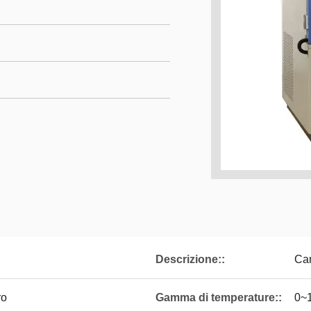
Descrizione::
Cam
ro
Gamma di temperature::
0~1