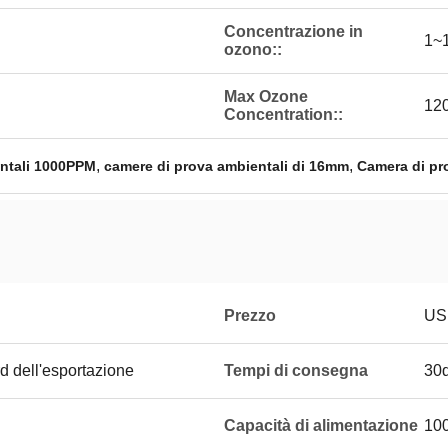
Concentrazione in
1~
ozono::
Max Ozone
12
Concentration::
,
,
ntali 1000PPM
camere di prova ambientali di 16mm
Camera di pr
Prezzo
US
d dell'esportazione
Tempi di consegna
30
Capacità di alimentazione
100