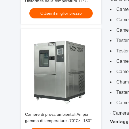
Uniformità della temperatura ±1°C
Disponibile
Camer
Ottieni il miglior prezzo
Camer
Camera
Tester
Tester
Camer
Camer
Cham
Tester
Camera
·
Camera d
Camere di prova ambientali Ampia
gamma di temperature -70°C~+180°C
Vantaggi
Alta precisione per le prove di