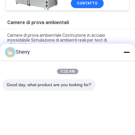
sec SUS304
CONTATTO
Camere di prova ambientali
Camere di prova ambientale Costruzione in acciaio
inossidabile Simulazione di ambienti reali per test di
affidabilità
Sherry
Camere di prova controllate dal clima Uniformità della
temperatura ±1°C Disponibile
7:32 AM
Camere di prova ambientali Ampia gamma di temperature
-70°C~+180°C Alta precisione per le prove di affidabilità
Good day, what product are you looking for?
Categorie popolari
Tutti
Camere Di Prova 
Camera Di Prova Di 
Ambientali
Umidità Di 
Temperatura
Camera Di Prova 
Forno Di 