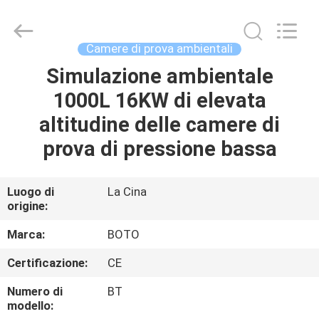
2026
BOTO
GROUP
LTD.
All
Camere di prova ambientali
Rights
Reserved.
Simulazione ambientale
CASA
1000L 16KW di elevata
PRODOTTI
altitudine delle camere di
prova di pressione bassa
CIRCA
NOI
Luogo di
La Cina
origine:
GIRO
Marca:
BOTO
DELLA
Certificazione:
CE
FABBRICA
Numero di
BT
modello: