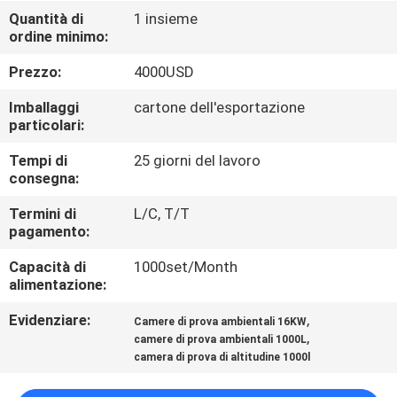
CONTROLLO
Quantità di
1 insieme
ordine minimo:
DI
QUALITÀ
Prezzo:
4000USD
Imballaggi
cartone dell'esportazione
CONTATTICI
particolari:
Tempi di
25 giorni del lavoro
consegna:
RICHIEDA
UNA
Termini di
L/C, T/T
pagamento:
CITAZIONE
Capacità di
1000set/Month
alimentazione:
MAPPA
Evidenziare:
,
Camere di prova ambientali 16KW
DEL
,
camere di prova ambientali 1000L
SITO
camera di prova di altitudine 1000l