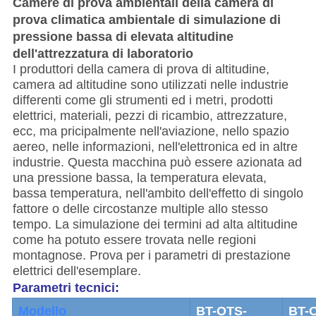
Camere di prova ambientali della camera di
prova climatica ambientale di simulazione di
pressione bassa di elevata altitudine
dell'attrezzatura di laboratorio
I produttori della camera di prova di altitudine,
camera ad altitudine sono utilizzati nelle industrie
differenti come gli strumenti ed i metri, prodotti
elettrici, materiali, pezzi di ricambio, attrezzature,
ecc, ma pricipalmente nell'aviazione, nello spazio
aereo, nelle informazioni, nell'elettronica ed in altre
industrie. Questa macchina può essere azionata ad
una pressione bassa, la temperatura elevata,
bassa temperatura, nell'ambito dell'effetto di singolo
fattore o delle circostanze multiple allo stesso
tempo. La simulazione dei termini ad alta altitudine
come ha potuto essere trovata nelle regioni
montagnose. Prova per i parametri di prestazione
elettrici dell'esemplare.
Parametri tecnici:
Modello
BT-OTS-
BT-