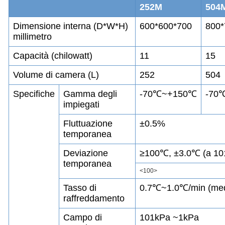
252M
504
Dimensione interna (D*W*H)
600*600*700
800*
millimetro
Capacità (chilowatt)
11
15
Volume di camera (L)
252
504
Specifiche
Gamma degli
-70℃~+150℃
-70
impiegati
Fluttuazione
±0.5%
temporanea
Deviazione
≥100℃, ±3.0℃ (a 10
temporanea
<100>
Tasso di
0.7℃~1.0℃/min (med
raffreddamento
Campo di
101kPa ~1kPa