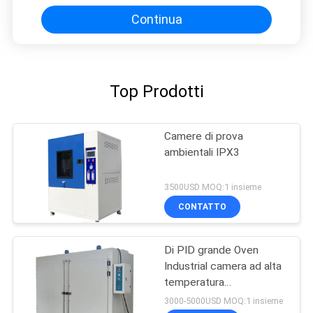
Continua
Top Prodotti
Camere di prova
ambientali IPX3
3500USD MOQ:1 insieme
CONTATTO
Di PID grande Oven
Industrial camera ad alta
temperatura
asciugantesi del forno di
3000-5000USD MOQ:1 insieme