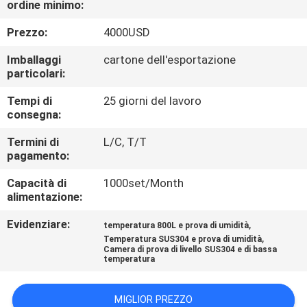
ordine minimo:
CONTROLLO
DI
Prezzo:
4000USD
QUALITÀ
Imballaggi
cartone dell'esportazione
particolari:
CONTATTICI
Tempi di
25 giorni del lavoro
consegna:
RICHIEDA
Termini di
L/C, T/T
pagamento:
UNA
Capacità di
1000set/Month
CITAZIONE
alimentazione:
Evidenziare:
,
temperatura 800L e prova di umidità
MAPPA
,
Temperatura SUS304 e prova di umidità
Camera di prova di livello SUS304 e di bassa
DEL
temperatura
SITO
MIGLIOR PREZZO