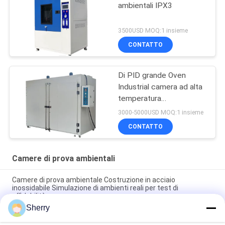
ambientali IPX3
3500USD MOQ:1 insieme
CONTATTO
Di PID grande Oven
Industrial camera ad alta
temperatura
asciugantesi del forno di
3000-5000USD MOQ:1 insieme
sec SUS304
CONTATTO
Camere di prova ambientali
Camere di prova ambientale Costruzione in acciaio
inossidabile Simulazione di ambienti reali per test di
affidabilità
Sherry
Camere di prova controllate dal clima Uniformità della
temperatura ±1°C Disponibile