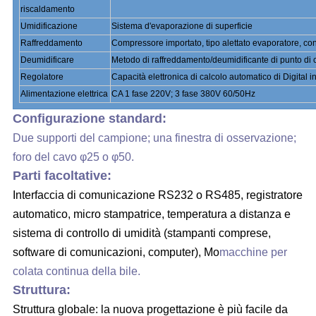
riscaldamento
Umidificazione
Sistema d'evaporazione di superficie
Raffreddamento
Compressore importato, tipo alettato evaporatore, co
Deumidificare
Metodo di raffreddamento/deumidificante di punto di 
Regolatore
Capacità elettronica di calcolo automatico di Digital 
Alimentazione elettrica
CA 1 fase 220V; 3 fase 380V 60/50Hz
Configurazione standard:
Due supporti del campione; una finestra di osservazione;
foro del cavo φ25 o φ50.
Parti facoltative:
Interfaccia di comunicazione RS232 o RS485, registratore
automatico, micro stampatrice, temperatura a distanza e
sistema di controllo di umidità (stampanti comprese,
software di comunicazioni, computer), Mo
macchine per
colata continua della bile.
Struttura:
Struttura globale: la nuova progettazione è più facile da