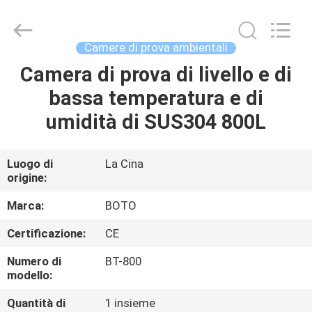
2026
BOTO
GROUP
LTD.
All
Camere di prova ambientali
Rights
Reserved.
Camera di prova di livello e di
CASA
bassa temperatura e di
PRODOTTI
umidità di SUS304 800L
CIRCA
Luogo di
La Cina
origine:
NOI
Marca:
BOTO
GIRO
Certificazione:
CE
DELLA
Numero di
BT-800
FABBRICA
modello:
Quantità di
1 insieme