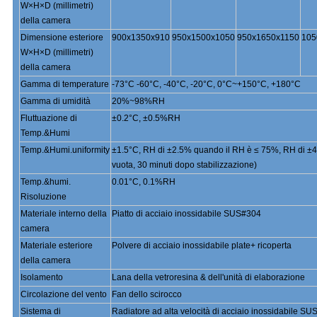
W×H×D (millimetri)
della camera
Dimensione esteriore
900x1350x910
950x1500x1050
950x1650x1150
105
W×H×D (millimetri)
della camera
Gamma di temperature
-73°C -60°C, -40°C, -20°C, 0°C~+150°C, +180°C
Gamma di umidità
20%~98%RH
Fluttuazione di
±0.2°C, ±0.5%RH
Temp.&Humi
Temp.&Humi.uniformity
±1.5°C, RH di ±2.5% quando il RH è ≤ 75%, RH di ±
vuota, 30 minuti dopo stabilizzazione)
Temp.&humi.
0.01°C, 0.1%RH
Risoluzione
Materiale interno della
Piatto di acciaio inossidabile SUS#304
camera
Materiale esteriore
Polvere di acciaio inossidabile plate+ ricoperta
della camera
Isolamento
Lana della vetroresina & dell'unità di elaborazione
Circolazione del vento
Fan dello scirocco
Sistema di
Radiatore ad alta velocità di acciaio inossidabile S