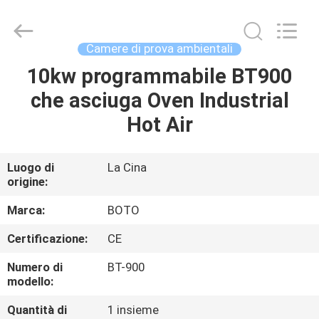
2026
BOTO
GROUP
LTD.
All
Camere di prova ambientali
Rights
Reserved.
10kw programmabile BT900
CASA
che asciuga Oven Industrial
PRODOTTI
Hot Air
CIRCA
Luogo di
La Cina
origine:
NOI
Marca:
BOTO
GIRO
Certificazione:
CE
DELLA
Numero di
BT-900
FABBRICA
modello:
Quantità di
1 insieme