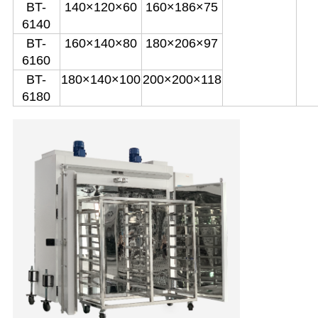
BT-
140×120×60
160×186×75
6140
BT-
160×140×80
180×206×97
6160
BT-
180×140×100
200×200×118
6180