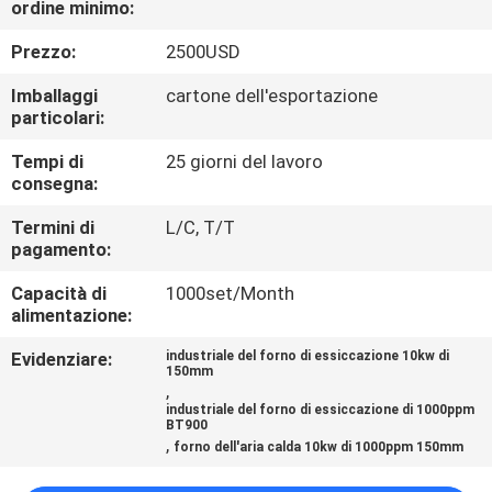
ordine minimo:
CONTROLLO
DI
Prezzo:
2500USD
QUALITÀ
Imballaggi
cartone dell'esportazione
particolari:
CONTATTICI
Tempi di
25 giorni del lavoro
consegna:
RICHIEDA
Termini di
L/C, T/T
pagamento:
UNA
Capacità di
1000set/Month
CITAZIONE
alimentazione:
Evidenziare:
industriale del forno di essiccazione 10kw di
MAPPA
150mm
,
DEL
industriale del forno di essiccazione di 1000ppm
BT900
SITO
,
forno dell'aria calda 10kw di 1000ppm 150mm