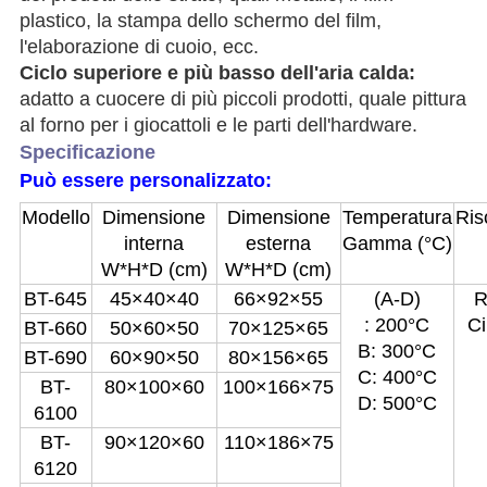
plastico, la stampa dello schermo del film,
l'elaborazione di cuoio, ecc.
Ciclo superiore e più basso dell'aria calda:
adatto a cuocere di più piccoli prodotti, quale pittura
al forno per i giocattoli e le parti dell'hardware.
Specificazione
Può essere personalizzato:
Modello
Dimensione
Dimensione
Temperatura
Ris
interna
esterna
Gamma (°C)
W*H*D (cm)
W*H*D (cm)
BT-645
45×40×40
66×92×55
(A-D)
R
: 200°C
Ci
BT-660
50×60×50
70×125×65
B: 300°C
BT-690
60×90×50
80×156×65
C: 400°C
BT-
80×100×60
100×166×75
D: 500°C
6100
BT-
90×120×60
110×186×75
6120