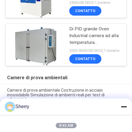
3500USD MOQ:1 insieme
CONTATTO
Di PID grande Oven
Industrial camera ad alta
temperatura
asciugantesi del forno di
3000-5000USD MOQ:1 insieme
sec SUS304
CONTATTO
Camere di prova ambientali
Camere di prova ambientale Costruzione in acciaio
inossidabile Simulazione di ambienti reali per test di
affidabilità
Sherry
Camere di prova controllate dal clima Uniformità della
temperatura ±1°C Disponibile
9:43 AM
Camere di prova ambientali Ampia gamma di temperature