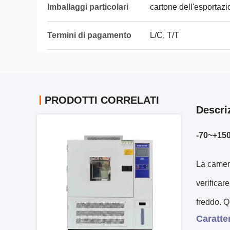
Imballaggi particolari
cartone dell'esportaz
Termini di pagamento
L/C, T/T
PRODOTTI CORRELATI
Descri
-70~+150
La camera
verificare
freddo. Q
Caratte