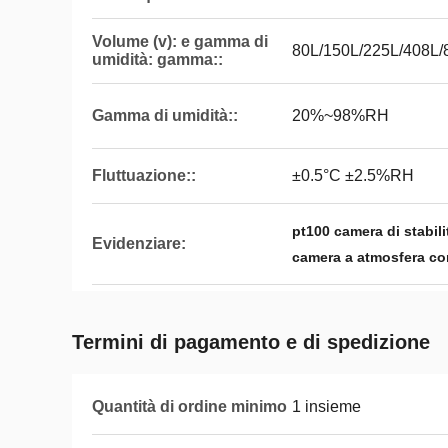
Volume (v): e gamma di
80L/150L/225L/408L/8
umidità: gamma::
Gamma di umidità::
20%~98%RH
Fluttuazione::
±0.5°C ±2.5%RH
pt100 camera di stabil
Evidenziare:
camera a atmosfera con
Termini di pagamento e di spedizione
Quantità di ordine minimo
1 insieme