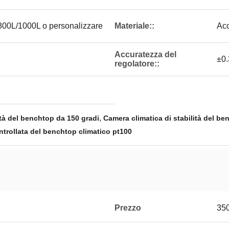
00L/1000L o personalizzare
Materiale::
Acc
Accuratezza del
±0
regolatore::
,
ità del benchtop da 150 gradi
Camera climatica di stabilità del be
trollata del benchtop climatico pt100
Prezzo
35