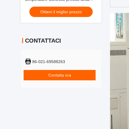
temperatura per test su batterie
Ottieni il miglior prezzo
CONTATTACI
86-021-69588263
Contatta ora