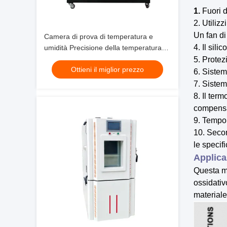
1.
Fuori 
2. Utiliz
Un fan di
Camera di prova di temperatura e
4. Il sili
umidità Precisione della temperatura
±0,5°C Con intervallo di temperatura
5. Protez
Ottieni il miglior prezzo
da -70°C a 180°C
6. Sistem
7. Sistem
8. Il ter
compensa
9. Tempor
10. Secon
le specif
Applica
Questa m
ossidativ
material