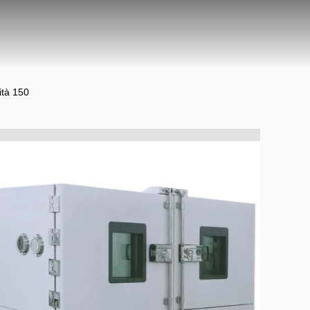
ità 150