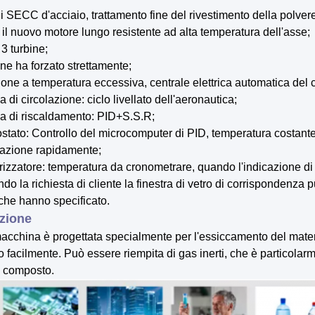
di SECC d'acciaio, trattamento fine del rivestimento della polve
zi il nuovo motore lungo resistente ad alta temperatura dell'asse;
 3 turbine;
cone ha forzato strettamente;
ione a temperatura eccessiva, centrale elettrica automatica del c
a di circolazione: ciclo livellato dell'aeronautica;
a di riscaldamento: PID+S.S.R;
mostato: Controllo del microcomputer di PID, temperatura costant
zione rapidamente;
izzatore: temperatura da cronometrare, quando l'indicazione di a
do la richiesta di cliente la finestra di vetro di corrispondenza
iche hanno specificato.
zione
acchina è progettata specialmente per l'essiccamento del mat
o facilmente. Può essere riempita di gas inerti, che è particolar
e composto.