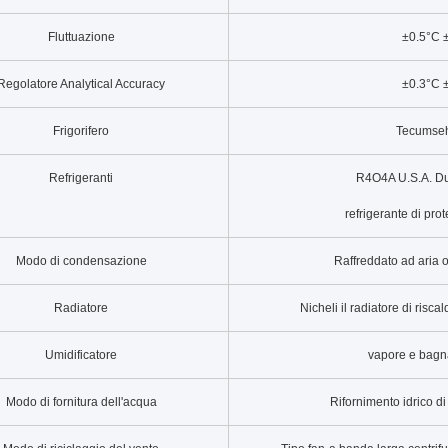
Fluttuazione
±0.5°C
Regolatore Analytical Accuracy
±0.3°C
Frigorifero
Tecumseh
Refrigeranti
R4O4A U.S.A. Du
refrigerante di pr
Modo di condensazione
Raffreddato ad aria 
Radiatore
Nicheli il radiatore di ris
Umidificatore
vapore e bagn
Modo di fornitura dell'acqua
Rifornimento idrico di