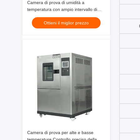
Camera di prova di umidità a
temperatura con ampio intervallo di
temperatura -70°C~+180°C
Ottieni il miglior prezzo
Camera di prova per alte e basse
temperature Controllo preciso della