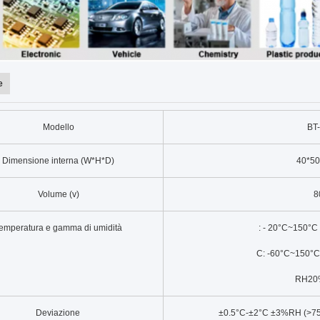
e
Modello
BT
Dimensione interna (W*H*D)
40*5
Volume (v)
8
emperatura e gamma di umidità
: - 20°C~150°C
C: -60°C~150°C
RH20
Deviazione
±0.5°C-±2°C ±3%RH (>