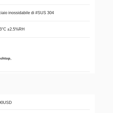
iaio inossidabile di #SUS 304
.3°C ±2.5%RH
,
nchtop
00USD