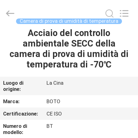
2026
BOTO
GROUP
LTD.
All
Camera di prova di umidità di temperatura
Rights
Reserved.
Acciaio del controllo
CASA
ambientale SECC della
PRODOTTI
camera di prova di umidità di
temperatura di -70℃
CIRCA
NOI
Luogo di
La Cina
origine:
GIRO
Marca:
BOTO
DELLA
Certificazione:
CE ISO
FABBRICA
Numero di
BT
modello: