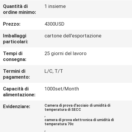
CONTROLLO
Quantità di
1 insieme
ordine minimo:
DI
QUALITÀ
Prezzo:
4300USD
Imballaggi
cartone dell'esportazione
CONTATTICI
particolari:
Tempi di
25 giorni del lavoro
consegna:
RICHIEDA
UNA
Termini di
L/C, T/T
pagamento:
CITAZIONE
Capacità di
1000set/Month
alimentazione:
MAPPA
Evidenziare:
Camera di prova d'acciaio di umidità di
DEL
temperatura di SECC
,
SITO
camera di prova elettronica di umidità di
temperatura 70c
,