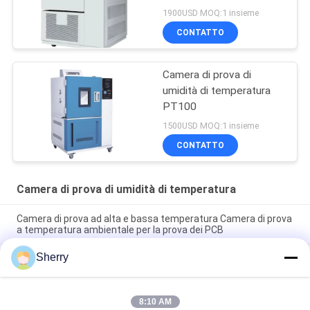
laboratorio
1900USD MOQ:1 insieme
CONTATTO
Camera di prova di
umidità di temperatura
PT100
1500USD MOQ:1 insieme
CONTATTO
Camera di prova di umidità di temperatura
Camera di prova ad alta e bassa temperatura Camera di prova
a temperatura ambientale per la prova dei PCB
Sherry
Camera di prova di temperatura e umidità Precisione della
temperatura ±0,5°C Con intervallo di temperatura da -70°C a
180°C
8:10 AM
Camera per test di temperatura e umidità Camera per test di