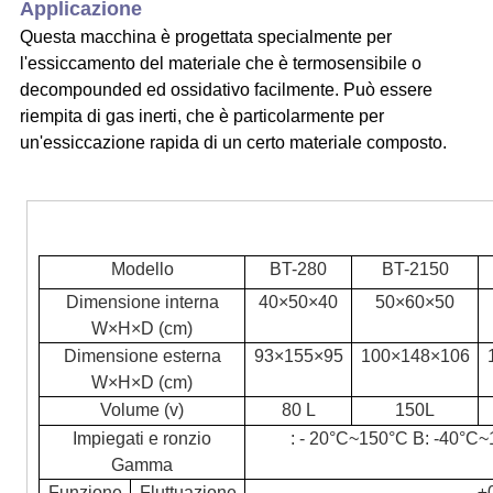
Applicazione
Questa macchina è progettata specialmente per
l'essiccamento del materiale che è termosensibile o
decompounded ed ossidativo facilmente. Può essere
riempita di gas inerti, che è particolarmente per
un'essiccazione rapida di un certo materiale composto.
Modello
BT-280
BT-2150
Dimensione interna
40×50×40
50×60×50
W×H×D (cm)
Dimensione esterna
93×155×95
100×148×106
W×H×D (cm)
Volume (v)
80 L
150L
Impiegati e ronzio
: - 20°C~150°C B: -40°C
Gamma
Funzione
Fluttuazione
±