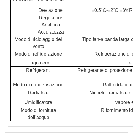
Deviazione
±0.5°C-±2°C ±3%
Regolatore
±
Analitico
Accuratezza
Modo di riciclaggio del
Tipo fan-a banda larga ce
vento
Modo di refrigerazione
Refrigerazione di
Frigorifero
Te
Refrigeranti
Refrigerante di protezion
Modo di condensazione
Raffreddato ad
Radiatore
Nicheli il radiatore 
Umidificatore
vapore 
Modo di fornitura
Rifornimento id
dell'acqua