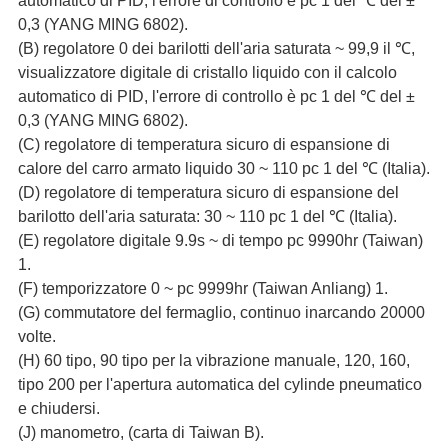
automatico di PID, l'errore di controllo è pc 1 del ℃ del ±
0,3 (YANG MING 6802).
(B) regolatore 0 dei barilotti dell'aria saturata ~ 99,9 il ℃,
visualizzatore digitale di cristallo liquido con il calcolo
automatico di PID, l'errore di controllo è pc 1 del ℃ del ±
0,3 (YANG MING 6802).
(C) regolatore di temperatura sicuro di espansione di
calore del carro armato liquido 30 ~ 110 pc 1 del ℃ (Italia).
(D) regolatore di temperatura sicuro di espansione del
barilotto dell'aria saturata: 30 ~ 110 pc 1 del ℃ (Italia).
(E) regolatore digitale 9.9s ~ di tempo pc 9990hr (Taiwan)
1.
(F) temporizzatore 0 ~ pc 9999hr (Taiwan Anliang) 1.
(G) commutatore del fermaglio, continuo inarcando 20000
volte.
(H) 60 tipo, 90 tipo per la vibrazione manuale, 120, 160,
tipo 200 per l'apertura automatica del cylinde pneumatico
e chiudersi.
(J) manometro, (carta di Taiwan B).