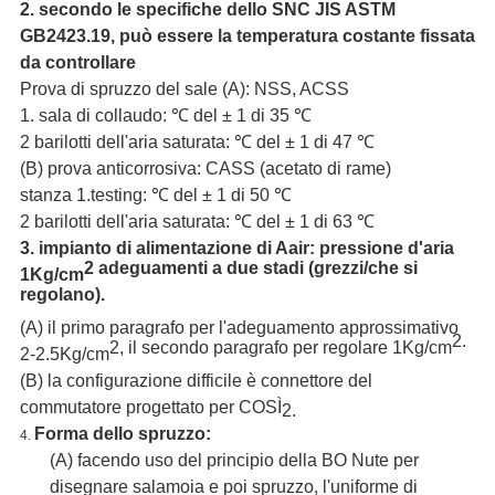
2. secondo le specifiche dello SNC JIS ASTM
GB2423.19, può essere la temperatura costante fissata
da controllare
Prova di spruzzo del sale (A): NSS, ACSS
1. sala di collaudo: ℃ del ± 1 di 35 ℃
2 barilotti dell'aria saturata: ℃ del ± 1 di 47 ℃
(B) prova anticorrosiva: CASS (acetato di rame)
stanza 1.testing: ℃ del ± 1 di 50 ℃
2 barilotti dell'aria saturata: ℃ del ± 1 di 63 ℃
3. impianto di alimentazione di Aair: pressione d'aria
2 adeguamenti a due stadi (grezzi/che si
1Kg/cm
regolano).
(A) il primo paragrafo per l'adeguamento approssimativo
2.
2, il secondo paragrafo per regolare 1Kg/cm
2-2.5Kg/cm
(B) la configurazione difficile è connettore del
commutatore progettato per COSÌ
2.
Forma dello spruzzo:
4.
(A) facendo uso del principio della BO Nute per
disegnare salamoia e poi spruzzo, l'uniforme di