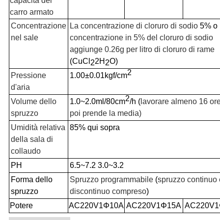
capacità del
carro armato
Concentrazione
La concentrazione di cloruro di sodio
5% o
nel sale
concentrazione in 5% del cloruro di sodio
aggiunge 0.26g per litro di cloruro di rame
(CuCl
2H
O)
2
2
2
Pressione
1.00±0.01kgf/cm
d'aria
2
Volume dello
1.0~2.0ml/80cm
/h (
lavorare almeno 16 ore
spruzzo
poi prende la media)
Umidità relativa
85% qui sopra
della sala di
collaudo
PH
6.5~7.2 3.0~3.2
Forma dello
Spruzzo programmabile
(
spruzzo continuo 
spruzzo
discontinuo compreso
)
Potere
AC220V1Φ10A
AC220V1Φ15A
AC220V1