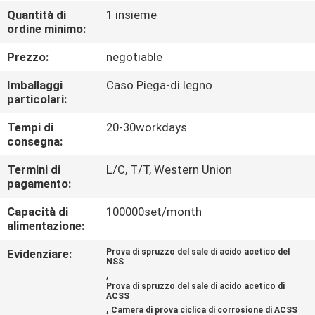
CONTROLLO
Quantità di
1 insieme
ordine minimo:
DI
QUALITÀ
Prezzo:
negotiable
Imballaggi
Caso Piega-di legno
CONTATTICI
particolari:
Tempi di
20-30workdays
consegna:
RICHIEDA
UNA
Termini di
L/C, T/T, Western Union
pagamento:
CITAZIONE
Capacità di
100000set/month
alimentazione:
MAPPA
Evidenziare:
Prova di spruzzo del sale di acido acetico del
DEL
NSS
,
SITO
Prova di spruzzo del sale di acido acetico di
ACSS
,
Camera di prova ciclica di corrosione di ACSS