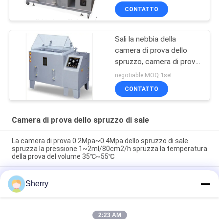
CONTATTO
Sali la nebbia della
camera di prova dello
spruzzo, camera di prova
dello spruzzo di sale di
negotiable MOQ:1set
spruzzatura di sale
CONTATTO
Camera di prova dello spruzzo di sale
La camera di prova 0.2Mpa~0.4Mpa dello spruzzo di sale
spruzza la pressione 1~2ml/80cm2/h spruzza la temperatura
della prova del volume 35℃~55℃
95%RH con la prova di corrosione della foschia del sale di
Sherry
tempo della prova dell'ugello spruzzatore 48hours~1000hours
di 0.3mm~0.8mm
95%RH con il sale di tempo della prova di 0.3mm~0.8mm
2:23 AM