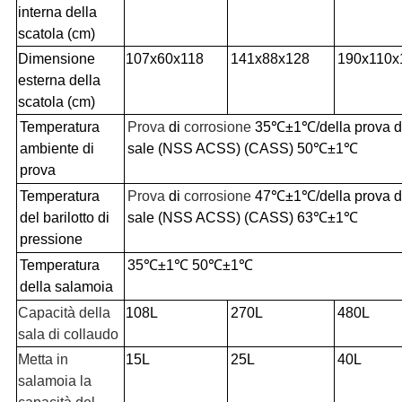
interna della
scatola (cm)
Dimensione
107x60x118
141x88x128
190x110x
esterna della
scatola (cm)
Temperatura
Prova
di
corrosione
35℃±1℃/della prova d
ambiente di
sale (NSS ACSS) (CASS) 50℃±1℃
prova
Temperatura
Prova
di
corrosione
47℃±1℃/della prova d
del barilotto di
sale (NSS ACSS) (CASS) 63℃±1℃
pressione
Temperatura
35℃±1℃ 50℃±1℃
della salamoia
Capacità della
108L
270L
480L
sala di collaudo
Metta in
15L
25L
40L
salamoia la