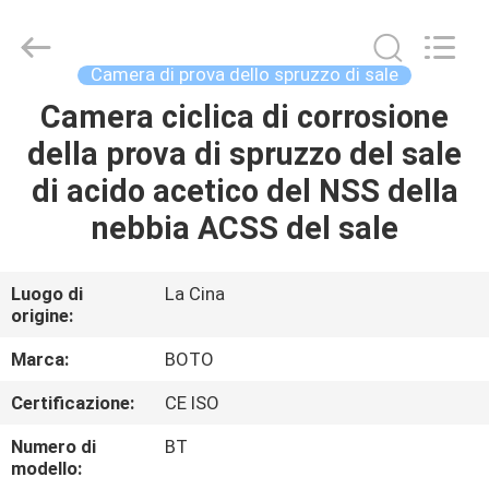
2026
BOTO
GROUP
LTD.
All
Camera di prova dello spruzzo di sale
Rights
Reserved.
Camera ciclica di corrosione
CASA
della prova di spruzzo del sale
PRODOTTI
di acido acetico del NSS della
nebbia ACSS del sale
CIRCA
NOI
Luogo di
La Cina
origine:
GIRO
Marca:
BOTO
DELLA
Certificazione:
CE ISO
FABBRICA
Numero di
BT
modello: