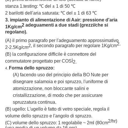
stanza 1.testing: ℃ del ± 1 di 50 ℃
2 barilotti dell'aria saturata: ℃ del ± 1 di 63 ℃
3. impianto di alimentazione di Aair: pressione d'aria
2 adeguamenti a due stadi (grezzi/che si
1Kg/cm
regolano).
(A) il primo paragrafo per l'adeguamento approssimativo
2.
2, il secondo paragrafo per regolare 1Kg/cm
2-2.5Kg/cm
(B) la configurazione difficile è connettore del
commutatore progettato per COSÌ
2.
Forma dello spruzzo:
4.
(A) facendo uso del principio della BO Nute per
disegnare salamoia e poi spruzzo, l'uniforme di
atomizzazione, non bloccante salini e
cristallizzazione, di modo che per assicurare
spruzzatura continua.
(B) ugello: L'ugello è fatto di vetro speciale, regola il
volume dello spruzzo e l'angolo di spruzzo.
2/hr)
(C) volume dello spruzzo: 1 regolabile ~ 2ml (80cm
(una media di un volume da 16 ore).