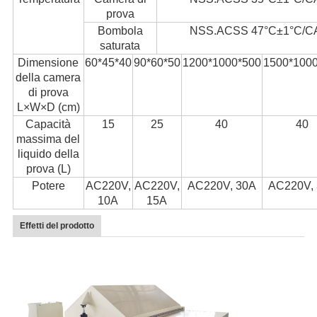
prova
Bombola
NSS.ACSS 47°C±1°C/C
saturata
Dimensione
60*45*40
90*60*50
1200*1000*500
1500*100
della camera
di prova
L×W×D (cm)
Capacità
15
25
40
40
massima del
liquido della
prova (L)
Potere
AC220V,
AC220V,
AC220V, 30A
AC220V,
10A
15A
Effetti del prodotto