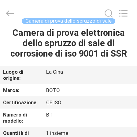
2026
BOTO
GROUP
LTD.
All
Camera di prova dello spruzzo di sale
Rights
Reserved.
Camera di prova elettronica
CASA
dello spruzzo di sale di
PRODOTTI
corrosione di iso 9001 di SSR
CIRCA
Luogo di
La Cina
origine:
NOI
Marca:
BOTO
GIRO
Certificazione:
CE ISO
DELLA
Numero di
BT
FABBRICA
modello:
Quantità di
1 insieme