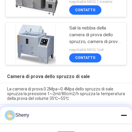
negotiable MOQ:1 insieme
CONTATTO
Sali la nebbia della
camera di prova dello
spruzzo, camera di prova
dello spruzzo di sale di
negotiable MOQ:1set
spruzzatura di sale
CONTATTO
Camera di prova dello spruzzo di sale
La camera di prova 0.2Mpa~0.4Mpa dello spruzzo di sale
spruzza la pressione 1~2ml/80cm2/h spruzza la temperatura
della prova del volume 35℃~55℃
95%RH con la prova di corrosione della foschia del sale di
Sherry
tempo della prova dell'ugello spruzzatore 48hours~1000hours
di 0.3mm~0.8mm