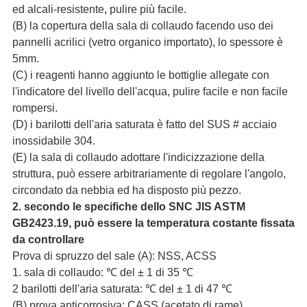
ed alcali-resistente
,
pulire più facile.
(B) la copertura della sala di collaudo facendo uso dei
pannelli acrilici (vetro organico importato), lo spessore è
5mm.
(C) i reagenti hanno aggiunto le bottiglie allegate con
l'indicatore del livello dell'acqua, pulire facile e non facile
rompersi.
(D) i barilotti dell'aria saturata è fatto del SUS # acciaio
inossidabile 304.
(E) la sala di collaudo adottare l'indicizzazione della
struttura, può essere arbitrariamente di regolare l'angolo,
circondato da nebbia ed ha disposto più pezzo.
2. secondo le specifiche dello SNC JIS ASTM
GB2423.19, può essere la temperatura costante fissata
da controllare
Prova di spruzzo del sale (A): NSS, ACSS
1. sala di collaudo: ℃ del ± 1 di 35 ℃
2 barilotti dell'aria saturata: ℃ del ± 1 di 47 ℃
(B) prova anticorrosiva: CASS (acetato di rame)