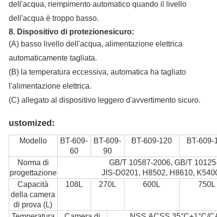
dell'acqua, riempimento automatico quando il livello
dell'acqua è troppo basso.
8. Dispositivo di protezionesicuro:
(A) basso livello dell'acqua, alimentazione elettrica
automaticamente tagliata.
(B) la temperatura eccessiva, automatica ha tagliato
l'alimentazione elettrica.
(C) allegato al dispositivo leggero d'avvertimento sicuro.
ustomized:
Modello
BT-609-
BT-609-
BT-609-120
BT-609-
60
90
Norma di
GB/T 10587-2006, GB/T 10125
progettazione
JIS-D0201, H8502, H8610, K540
Capacità
108L
270L
600L
750L
della camera
di prova (L)
Temperatura
Camera di
NSS.ACSS 35°C±1°C/C