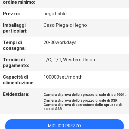
ordine minimo:
CONTROLLO
DI
Prezzo:
negotiable
QUALITÀ
Imballaggi
Caso Piega-di legno
particolari:
CONTATTICI
Tempi di
20-30workdays
consegna:
RICHIEDA
Termini di
L/C, T/T, Western Union
pagamento:
UNA
Capacità di
100000set/month
CITAZIONE
alimentazione:
Evidenziare:
,
Camera di prova dello spruzzo di sale di iso 9001
MAPPA
,
Camera di prova dello spruzzo di sale di SSR
Camera di prova di corrosione dello spruzzo di
DEL
sale di SSR
SITO
MIGLIOR PREZZO