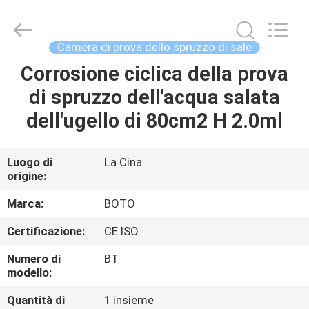
2026
BOTO
GROUP
LTD.
All
Camera di prova dello spruzzo di sale
Rights
Reserved.
Corrosione ciclica della prova
CASA
di spruzzo dell'acqua salata
PRODOTTI
dell'ugello di 80cm2 H 2.0ml
CIRCA
Luogo di
La Cina
origine:
NOI
Marca:
BOTO
GIRO
Certificazione:
CE ISO
DELLA
Numero di
BT
FABBRICA
modello:
Quantità di
1 insieme