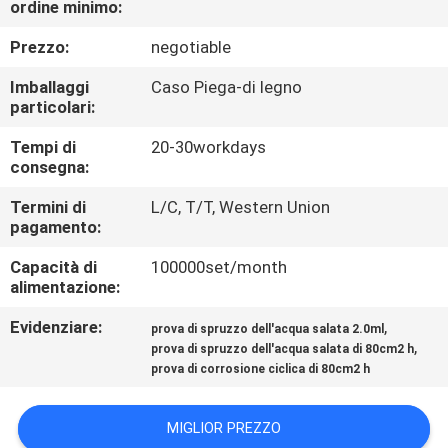
ordine minimo:
CONTROLLO
DI
Prezzo:
negotiable
QUALITÀ
Imballaggi
Caso Piega-di legno
particolari:
CONTATTICI
Tempi di
20-30workdays
consegna:
RICHIEDA
Termini di
L/C, T/T, Western Union
pagamento:
UNA
Capacità di
100000set/month
CITAZIONE
alimentazione:
Evidenziare:
,
prova di spruzzo dell'acqua salata 2.0ml
MAPPA
,
prova di spruzzo dell'acqua salata di 80cm2 h
DEL
prova di corrosione ciclica di 80cm2 h
SITO
MIGLIOR PREZZO