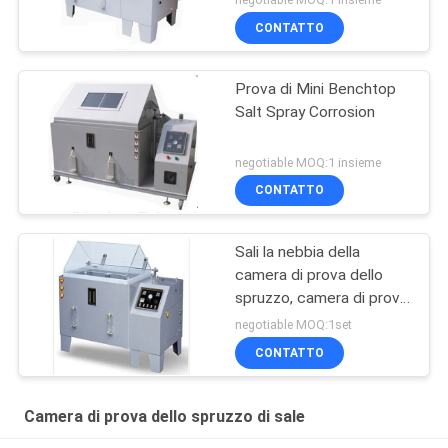
CONTATTO
Prova di Mini Benchtop
Salt Spray Corrosion
negotiable MOQ:1 insieme
CONTATTO
Sali la nebbia della
camera di prova dello
spruzzo, camera di prova
dello spruzzo di sale di
negotiable MOQ:1set
spruzzatura di sale
CONTATTO
Camera di prova dello spruzzo di sale