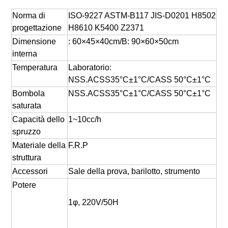
Norma di 
ISO-9227 ASTM-B117 JIS-D0201 H8502 
progettazione
H8610 K5400 Z2371
Dimensione 
: 60×45×40cm/B: 90×60×50cm
interna
Temperatura
Laboratorio: 
NSS.ACSS35°C±1°C/CASS 50°C±1°C
Bombola 
NSS.ACSS35°C±1°C/CASS 50°C±1°C
saturata
Capacità dello 
1~10cc/h
spruzzo
Materiale della 
F.R.P
struttura
Accessori
Sale della prova, barilotto, strumento
Potere
1φ, 220V/50H