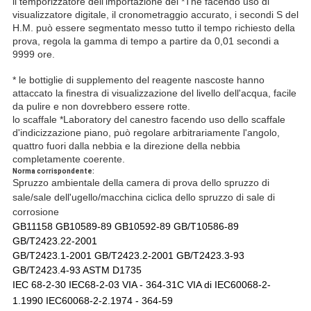
il temporizzatore dell'importazione del *The facendo uso di
visualizzatore digitale, il cronometraggio accurato, i secondi S del
H.M. può essere segmentato messo tutto il tempo richiesto della
prova, regola la gamma di tempo a partire da 0,01 secondi a
9999 ore.
* le bottiglie di supplemento del reagente nascoste hanno
attaccato la finestra di visualizzazione del livello dell'acqua, facile
da pulire e non dovrebbero essere rotte.
lo scaffale *Laboratory del canestro facendo uso dello scaffale
d'indicizzazione piano, può regolare arbitrariamente l'angolo,
quattro fuori dalla nebbia e la direzione della nebbia
completamente coerente.
Norma corrispondente:
Spruzzo ambientale della camera di prova dello spruzzo di
sale/sale dell'ugello/macchina ciclica dello spruzzo di sale di
corrosione
GB11158 GB10589-89 GB10592-89 GB/T10586-89
GB/T2423.22-2001
GB/T2423.1-2001 GB/T2423.2-2001 GB/T2423.3-93
GB/T2423.4-93 ASTM D1735
IEC 68-2-30 IEC68-2-03
VIA - 364-31C VIA di
IEC60068-2-
1.1990
IEC60068-2-2.1974
- 364-59