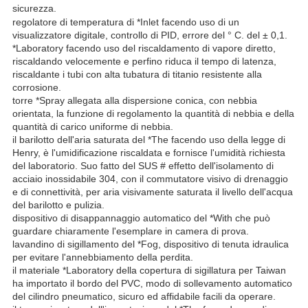
sicurezza.
regolatore di temperatura di *Inlet facendo uso di un
visualizzatore digitale, controllo di PID, errore del ° C. del ± 0,1.
*Laboratory facendo uso del riscaldamento di vapore diretto,
riscaldando velocemente e perfino riduca il tempo di latenza,
riscaldante i tubi con alta tubatura di titanio resistente alla
corrosione.
torre *Spray allegata alla dispersione conica, con nebbia
orientata, la funzione di regolamento la quantità di nebbia e della
quantità di carico uniforme di nebbia.
il barilotto dell'aria saturata del *The facendo uso della legge di
Henry, è l'umidificazione riscaldata e fornisce l'umidità richiesta
del laboratorio. Suo fatto del SUS # effetto dell'isolamento di
acciaio inossidabile 304, con il commutatore visivo di drenaggio
e di connettività, per aria visivamente saturata il livello dell'acqua
del barilotto e pulizia.
dispositivo di disappannaggio automatico del *With che può
guardare chiaramente l'esemplare in camera di prova.
lavandino di sigillamento del *Fog, dispositivo di tenuta idraulica
per evitare l'annebbiamento della perdita.
il materiale *Laboratory della copertura di sigillatura per Taiwan
ha importato il bordo del PVC, modo di sollevamento automatico
del cilindro pneumatico, sicuro ed affidabile facili da operare.