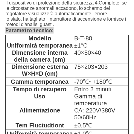
il dispositivo di protezione della sicurezza 4.Complete, se
le circostanze anormali accadono, lo schermo del
regolatore visualizzerà automaticamente l'errore
lo stato, ha tagliato l'interruttore di accensione e fornisce i
metodi d'analisi guasti.
Parametro tecnico:
Modello
B-T-80
Uniformità temporanea
±1°C
Dimensione interna
40×50×40
della camera (cm)
Dimensione esterna
75×203×203
W×H×D (cm)
Gamma temporanea
-70℃~+180℃
Tempo di recupero
Entro 3 minuti
Uso
Gamma di
temperature
Alimentazione
CA: 220V/380V
50/60Hz
Tem Fluctudtiont
±0.5℃
Uniformità temporanea
±1.0℃