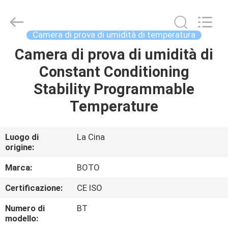
2026
BOTO
GROUP
LTD.
All
Camera di prova di umidità di temperatura
Rights
Reserved.
Camera di prova di umidità di
CASA
Constant Conditioning
PRODOTTI
Stability Programmable
Temperature
CIRCA
NOI
Luogo di
La Cina
origine:
GIRO
Marca:
BOTO
DELLA
Certificazione:
CE ISO
FABBRICA
Numero di
BT
modello: