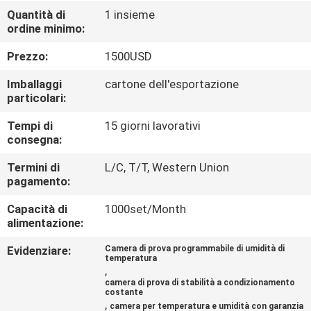
CONTROLLO
Quantità di
1 insieme
ordine minimo:
DI
QUALITÀ
Prezzo:
1500USD
Imballaggi
cartone dell'esportazione
CONTATTICI
particolari:
Tempi di
15 giorni lavorativi
consegna:
RICHIEDA
UNA
Termini di
L/C, T/T, Western Union
pagamento:
CITAZIONE
Capacità di
1000set/Month
alimentazione:
MAPPA
Evidenziare:
Camera di prova programmabile di umidità di
DEL
temperatura
,
SITO
camera di prova di stabilità a condizionamento
costante
,
camera per temperatura e umidità con garanzia