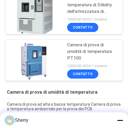
temperatura di Stibility
dell'attrezzatura di
laboratorio
1900USD MOQ:1 insieme
CONTATTO
Camera di prova di
umidità di temperatura
PT100
1500USD MOQ:1 insieme
CONTATTO
Camera di prova di umidità di temperatura
Camera di prova ad alta e bassa temperatura Camera di prova
a temperatura ambientale per la prova dei PCB
Sherry
Camera di prova di temperatura e umidità Precisione della
temperatura ±0,5°C Con intervallo di temperatura da -70°C a