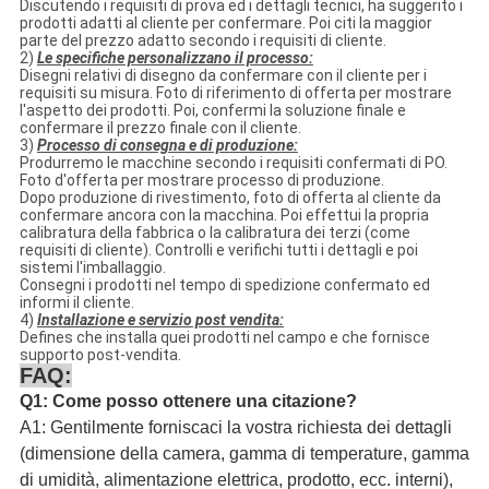
Discutendo i requisiti di prova ed i dettagli tecnici, ha suggerito i
prodotti adatti al cliente per confermare. Poi citi la maggior
parte del prezzo adatto secondo i requisiti di cliente.
2)
Le specifiche personalizzano il processo:
Disegni relativi di disegno da confermare con il cliente per i
requisiti su misura. Foto di riferimento di offerta per mostrare
l'aspetto dei prodotti. Poi, confermi la soluzione finale e
confermare il prezzo finale con il cliente.
3)
Processo di consegna e di produzione:
Produrremo le macchine secondo i requisiti confermati di PO.
Foto d'offerta per mostrare processo di produzione.
Dopo produzione di rivestimento, foto di offerta al cliente da
confermare ancora con la macchina. Poi effettui la propria
calibratura della fabbrica o la calibratura dei terzi (come
requisiti di cliente). Controlli e verifichi tutti i dettagli e poi
sistemi l'imballaggio.
Consegni i prodotti nel tempo di spedizione confermato ed
informi il cliente.
4)
Installazione e servizio post vendita:
Defines che installa quei prodotti nel campo e che fornisce
supporto post-vendita.
FAQ:
Q1: Come posso ottenere una citazione?
A1: Gentilmente forniscaci la vostra richiesta dei dettagli
(dimensione della camera, gamma di temperature, gamma
di umidità, alimentazione elettrica, prodotto, ecc. interni),