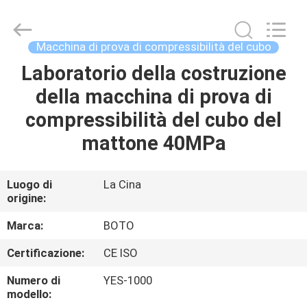
2026
BOTO
GROUP
LTD.
All
Macchina di prova di compressibilità del cubo
Rights
Reserved.
Laboratorio della costruzione
CASA
della macchina di prova di
PRODOTTI
compressibilità del cubo del
mattone 40MPa
CIRCA
NOI
Luogo di
La Cina
origine:
GIRO
Marca:
BOTO
DELLA
Certificazione:
CE ISO
FABBRICA
Numero di
YES-1000
modello: