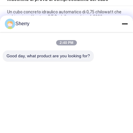
Un cubo concreto idraulico automatico di 0,75 chilowatt che
schiaccia calibratura BT-D- della macchina A 2000
Sherry
Laboratorio della costruzione della macchina di prova di
compressibilità del cubo del mattone 40MPa
2:40 PM
Macchina di prova del cubo di Digital di controllo di computer
3000kN idraulico 150mm
Good day, what product are you looking for?
Categorie popolari
Tutti
Camere Di Prova 
Camera Di Prova Di 
Ambientali
Umidità Di 
Temperatura
Camera Di Prova 
Forno Di 
Dello Spruzzo Di 
Essiccazione Del 
Sale
Laboratorio
Forno A Muffola Del 
Camera Di Prova 
Laboratorio
Climatica