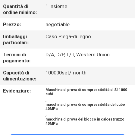
CONTROLLO
Quantità di
1 insieme
ordine minimo:
DI
QUALITÀ
Prezzo:
negotiable
Imballaggi
Caso Piega-di legno
CONTATTICI
particolari:
Termini di
D/A, D/P, T/T, Western Union
pagamento:
RICHIEDA
UNA
Capacità di
100000set/month
alimentazione:
CITAZIONE
Evidenziare:
Macchina di prova di compressibilità di SÌ 1000
cubi
,
MAPPA
macchina di prova di compressibilità del cubo
40MPa
DEL
,
macchina di prova del blocco in calcestruzzo
SITO
40MPa