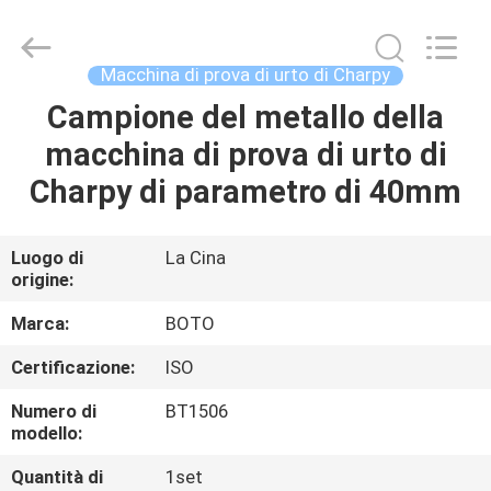
2026
BOTO
GROUP
LTD.
All
Macchina di prova di urto di Charpy
Rights
Reserved.
Campione del metallo della
CASA
macchina di prova di urto di
PRODOTTI
Charpy di parametro di 40mm
CIRCA
Luogo di
La Cina
origine:
NOI
Marca:
BOTO
GIRO
Certificazione:
ISO
DELLA
Numero di
BT1506
FABBRICA
modello:
Quantità di
1set