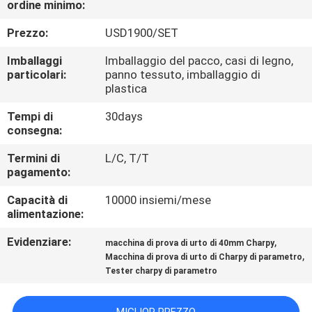
ordine minimo:
CONTROLLO
DI
Prezzo:
USD1900/SET
QUALITÀ
Imballaggi
Imballaggio del pacco, casi di legno,
particolari:
panno tessuto, imballaggio di
plastica
CONTATTICI
Tempi di
30days
consegna:
RICHIEDA
Termini di
L/C, T/T
UNA
pagamento:
CITAZIONE
Capacità di
10000 insiemi/mese
alimentazione:
MAPPA
Evidenziare:
,
macchina di prova di urto di 40mm Charpy
,
DEL
Macchina di prova di urto di Charpy di parametro
Tester charpy di parametro
SITO