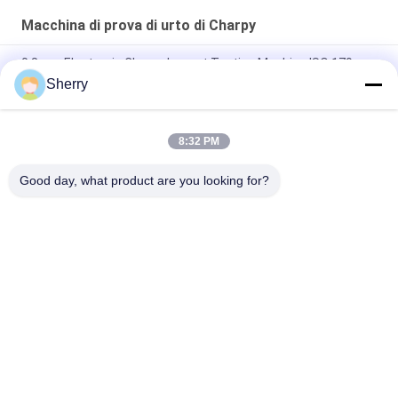
Macchina di prova di urto di Charpy
0.8mm Electronic Charpy Impact Testing Machine ISO 179
2000 macchina di prova dell'impatto del pendolo
Sherry
Controllo informatico per il pendolo di metallo macchina di
prova di impatto di Charpy
8:32 PM
ISO 148 Macchina per la prova di impatto di pendolo ASTM E23
Good day, what product are you looking for?
Categorie popolari
Tutti
Camere Di Prova 
Camera Di Prova Di 
Ambientali
Umidità Di 
Temperatura
Camera Di Prova 
Forno Di 
Dello Spruzzo Di 
Essiccazione Del 
Sale
Laboratorio
Forno A Muffola Del 
Camera Di Prova 
Laboratorio
Climatica