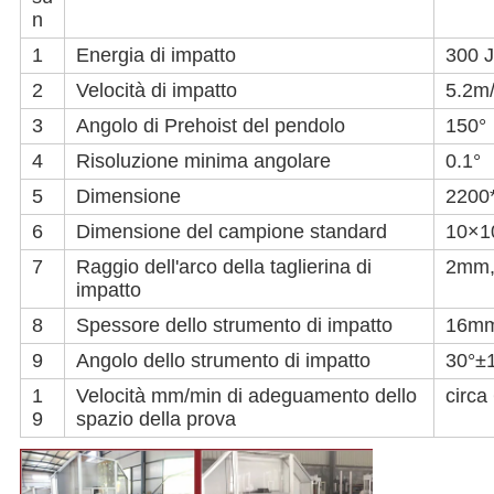
n
1
Energia di impatto
300 J
2
Velocità di impatto
5.2m
3
Angolo di Prehoist del pendolo
150°
4
Risoluzione minima angolare
0.1°
5
Dimensione
2200
6
Dimensione del campione standard
10×1
7
Raggio dell'arco della taglierina di
2mm
impatto
8
Spessore dello strumento di impatto
16m
9
Angolo dello strumento di impatto
30°±
1
Velocità mm/min di adeguamento dello
circa
9
spazio della prova