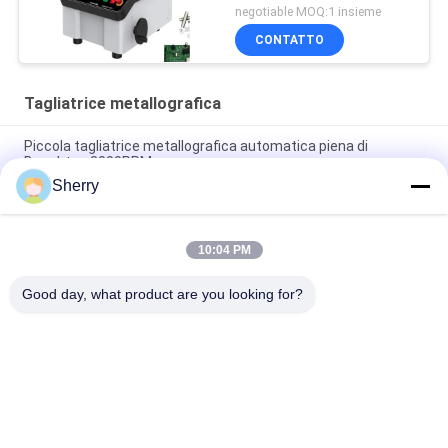
negotiable MOQ:1 insieme
CONTATTO
Tagliatrice metallografica
Piccola tagliatrice metallografica automatica piena di
Benchtop 3000RPM
Sherry
Esposizione LCD metallografica 600mm della tagliatrice
dell'esemplare automatico
10:04 PM
Alimentazione manuale metallografica dell'asse y di iso della
tagliatrice del campione del laboratorio
Good day, what product are you looking for?
Categorie popolari
Tutti
Camere Di Prova 
Camera Di Prova Di 
Ambientali
Umidità Di 
Temperatura