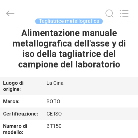
2026
BOTO
GROUP
LTD.
All
Tagliatrice metallografica
Rights
Reserved.
Alimentazione manuale
CASA
metallografica dell'asse y di
PRODOTTI
iso della tagliatrice del
campione del laboratorio
CIRCA
NOI
Luogo di
La Cina
origine:
GIRO
Marca:
BOTO
DELLA
Certificazione:
CE ISO
FABBRICA
Numero di
BT150
modello: