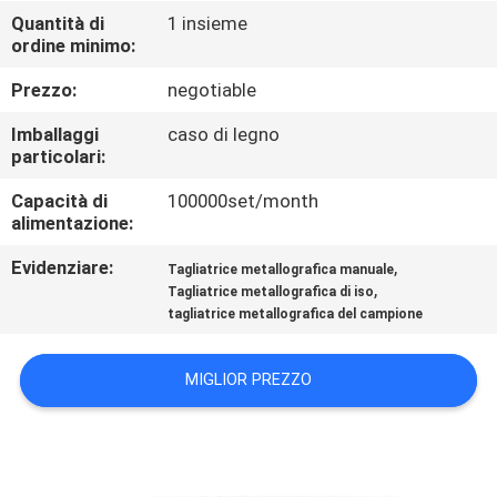
CONTROLLO
Quantità di
1 insieme
ordine minimo:
DI
QUALITÀ
Prezzo:
negotiable
Imballaggi
caso di legno
CONTATTICI
particolari:
Capacità di
100000set/month
alimentazione:
RICHIEDA
UNA
Evidenziare:
,
Tagliatrice metallografica manuale
,
Tagliatrice metallografica di iso
CITAZIONE
tagliatrice metallografica del campione
MAPPA
MIGLIOR PREZZO
DEL
SITO