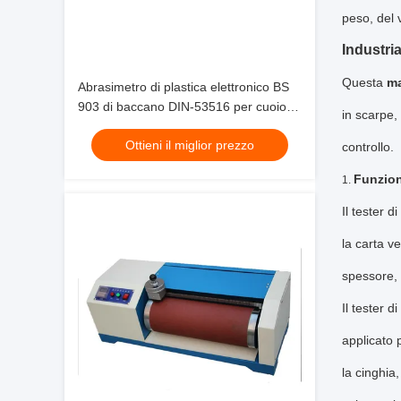
peso, del 
Industria
Questa
ma
Abrasimetro di plastica elettronico BS
903 di baccano DIN-53516 per cuoio
in scarpe, 
sintetico molle
Ottieni il miglior prezzo
controllo.
Funzio
1.
Il tester 
la carta v
spessore, 
Il tester 
applicato 
la cinghia,