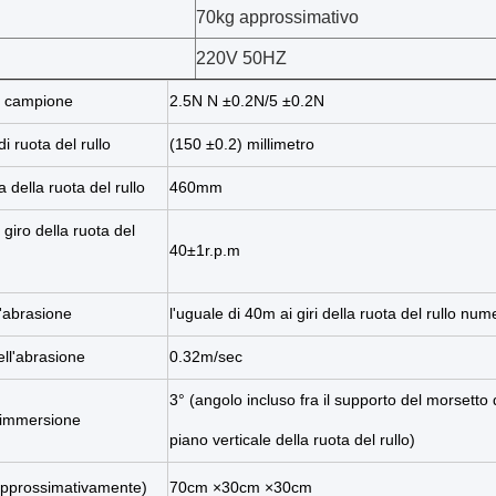
70kg approssimativo
220V 50HZ
l campione
2.5N N ±0.2N/5 ±0.2N
i ruota del rullo
(150 ±0.2) millimetro
della ruota del rullo
460mm
 giro della ruota del
40±1r.p.m
l'abrasione
l'uguale di 40m ai giri della ruota del rullo nu
ell'abrasione
0.32m/sec
3° (angolo incluso fra il supporto del morsetto
 immersione
piano verticale della ruota del rullo)
pprossimativamente)
70cm ×30cm ×30cm