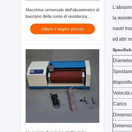
L'abrasim
Macchina universale dell'abrasimetro di
baccano della ruota di resistenza
la resist
all'usura del laboratorio
nastri tra
Ottieni il miglior prezzo
ed altri m
Specifich
Diametro 
Spostame
dispositi
Velocità 
Carico
Dimensio
Dimensi