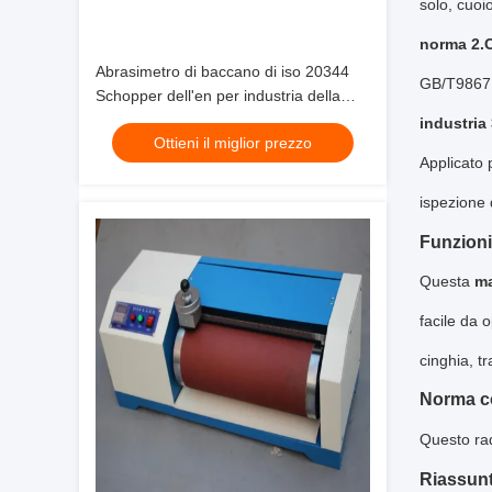
solo, cuoio
norma 2.
Abrasimetro di baccano di iso 20344
GB/T9867,
Schopper dell'en per industria della
borsa dei bagagli
industria
Ottieni il miglior prezzo
Applicato 
ispezione d
Funzioni 
Questa
ma
facile da 
cinghia, tr
Norma c
Questo ra
Riassun