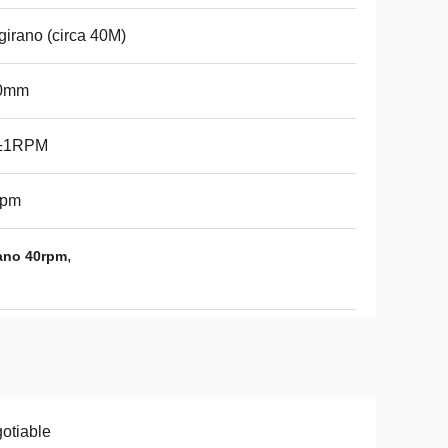
girano (circa 40M)
0mm
±1RPM
rpm
,
cano 40rpm
otiable