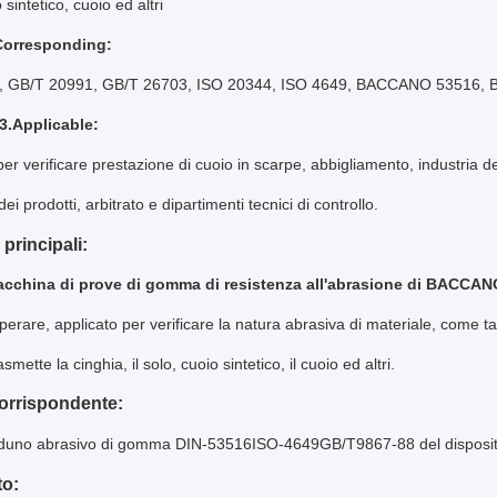
 sintetico, cuoio ed altri
Corresponding:
 GB/T 20991, GB/T 26703, ISO 20344, ISO 4649, BACCANO 53516, 
 3.Applicable:
per verificare prestazione di cuoio in scarpe, abbigliamento, industria del
ei prodotti, arbitrato e dipartimenti tecnici di controllo.
principali:
cchina di prove di gomma di resistenza all'abrasione di BACCAN
operare, applicato per verificare la natura abrasiva di materiale, come 
asmette la cinghia, il solo, cuoio sintetico, il cuoio ed altri.
orrispondente:
duno abrasivo di gomma DIN-53516ISO-4649GB/T9867-88 del dispositi
to: