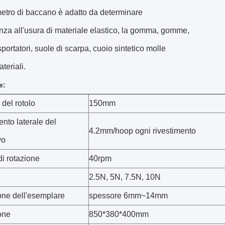
etro di baccano è adatto da determinare
enza all'usura di materiale elastico, la gomma, gomme,
sportatori, suole di scarpa, cuoio sintetico molle
ateriali.
e:
del rotolo
150mm
nto laterale del
4.2mm/hoop ogni rivestimento
vo
di rotazione
40rpm
2.5N, 5N, 7.5N, 10N
ne dell'esemplare
spessore 6mm~14mm
one
850*380*400mm