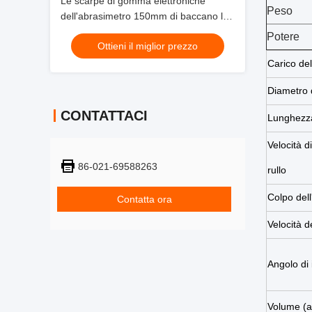
Le scarpe di gomma elettroniche
Peso
dell'abrasimetro 150mm di baccano la
macchina del collaudo di resistenza
Potere
Ottieni il miglior prezzo
all'usura
Carico de
Diametro d
CONTATTACI
Lunghezza 
Velocità di
86-021-69588263
rullo
Colpo del
Contatta ora
Velocità d
Angolo di
Volume (a