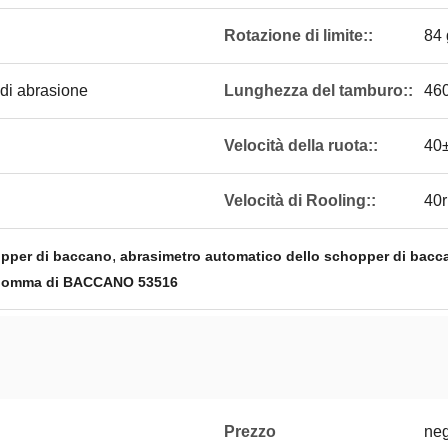
Rotazione di limite::
84 
di abrasione
Lunghezza del tamburo::
46
Velocità della ruota::
40
Velocità di Rooling::
40
,
opper di baccano
abrasimetro automatico dello schopper di bac
 gomma di BACCANO 53516
Prezzo
neg