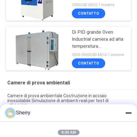
3500USD MOQ:1 insieme
CONTATTO
Di PID grande Oven
Industrial camera ad alta
temperatura
asciugantesi del forno di
3000-5000USD MOQ:1 insieme
sec SUS304
CONTATTO
Camere di prova ambientali
Camere di prova ambientale Costruzione in acciaio
inossidabile Simulazione di ambienti reali per test di
affidabilità
Sherry
Camere di prova controllate dal clima Uniformità della
temperatura ±1°C Disponibile
9:30 AM
Camere di prova ambientali Ampia gamma di temperature