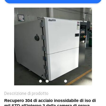
POLITICA
SULLA
PRIVACY
Descrizione di prodotto
Recupero 304 di acciaio inossidabile di iso di
mil STD all'interno 3 della camera di prova