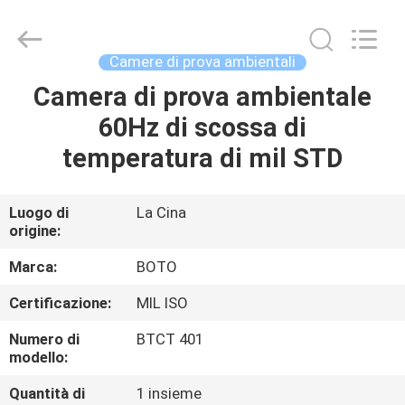
2026
BOTO
GROUP
LTD.
All
Camere di prova ambientali
Rights
Reserved.
Camera di prova ambientale
CASA
60Hz di scossa di
PRODOTTI
temperatura di mil STD
CIRCA
Luogo di
La Cina
origine:
NOI
Marca:
BOTO
GIRO
Certificazione:
MIL ISO
DELLA
Numero di
BTCT 401
FABBRICA
modello:
Quantità di
1 insieme