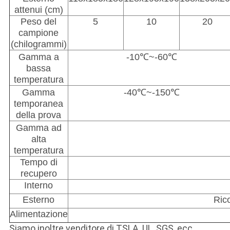
attenui (cm)
Peso del
5
10
20
campione
(chilogrammi)
Gamma a
-10℃~-60℃
bassa
temperatura
Gamma
-40℃~-150℃
temporanea
della prova
Gamma ad
alta
temperatura
Tempo di
recupero
Interno
Esterno
Rico
Alimentazione
Siamo inoltre venditore di TSLA, UL, SGS, ecc.