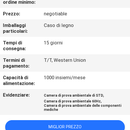
ordine minimo:
CONTROLLO
DI
Prezzo:
negotiable
QUALITÀ
Imballaggi
Caso di legno
particolari:
CONTATTICI
Tempi di
15 giorni
consegna:
RICHIEDA
Termini di
T/T, Western Union
pagamento:
UNA
Capacità di
1000 insiemi/mese
CITAZIONE
alimentazione:
Evidenziare:
,
Camera di prova ambientale di STD
MAPPA
,
Camera di prova ambientale 60Hz
Camera di prova ambientale delle componenti
DEL
mediche
SITO
MIGLIOR PREZZO