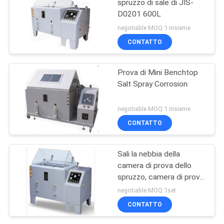
spruzzo di sale di JIS-
D0201 600L
negotiable MOQ:1 insieme
CONTATTO
Prova di Mini Benchtop
Salt Spray Corrosion
negotiable MOQ:1 insieme
CONTATTO
Sali la nebbia della
camera di prova dello
spruzzo, camera di prova
dello spruzzo di sale di
negotiable MOQ:1set
spruzzatura di sale
CONTATTO