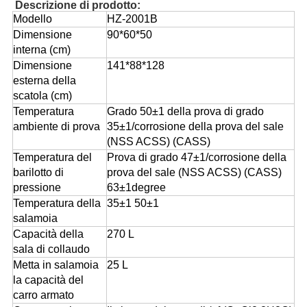
Descrizione di prodotto:
Modello
HZ-2001B
Dimensione
90*60*50
interna (cm)
Dimensione
141*88*128
esterna della
scatola (cm)
Temperatura
Grado 50±1 della prova di grado
ambiente di prova
35±1/corrosione della prova del sale
(NSS ACSS) (CASS)
Temperatura del
Prova di grado 47±1/corrosione della
barilotto di
prova del sale (NSS ACSS) (CASS)
pressione
63±1degree
Temperatura della
35±1 50±1
salamoia
Capacità della
270 L
sala di collaudo
Metta in salamoia
25 L
la capacità del
carro armato