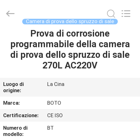
2026
BOTO
GROUP
LTD.
All
Camera di prova dello spruzzo di sale
Rights
Reserved.
Prova di corrosione
CASA
programmabile della camera
PRODOTTI
di prova dello spruzzo di sale
270L AC220V
CIRCA
NOI
Luogo di
La Cina
origine:
GIRO
Marca:
BOTO
DELLA
Certificazione:
CE ISO
FABBRICA
Numero di
BT
modello: