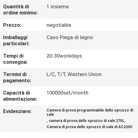
CONTROLLO
Quantità di
1 insieme
ordine minimo:
DI
QUALITÀ
Prezzo:
negotiable
Imballaggi
Caso Piega-di legno
CONTATTICI
particolari:
Tempi di
20-30workdays
consegna:
RICHIEDA
UNA
Termini di
L/C, T/T, Western Union
pagamento:
CITAZIONE
Capacità di
100000set/month
alimentazione:
MAPPA
Evidenziare:
Camera di prova programmabile dello spruzzo di
DEL
sale
,
,
camera di prova dello spruzzo di sale 270L
SITO
Camera di prova dello spruzzo di sale di AC220V