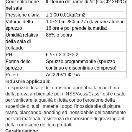
Concentrazione
Il cloruro del rame di /of (CuCl2 2H2O)
nel sale
Pressione d'aria
± 1,00 0.01kgf/cm2
Volume dello
1.0~2.0ml /80cm2 /h (lavorare almeno
spruzzo
16 ore e poi prende la media)
Umidità relativa
85% o sopra
della sala di
collaudo
PH
6.5~7.2 3.0~3.2
Forma dello
Spruzzo programmabile (spruzzo
spruzzo
continuo e discontinuo compreso)
Potere
AC220V1 Φ15A
Industrie applicabili:
Lo spruzzo di sale di corrosione annebbia la macchina
della prova ambientale per il NSS/Acss/Cass Test è usato
per verificare la qualità di lotta contro l'erosione della
superficie di tutti i materiali dopo l'inossidabile di pittura,
mano, placcando, anoding ed inossidabile del trattamento
per vari materiali, resistenza di corrosione di greasing.anti
della corrosione dei loro prodotti.
Caratteristiche