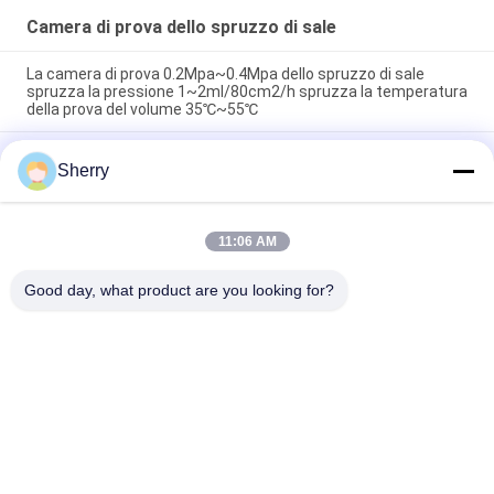
Camera di prova dello spruzzo di sale
La camera di prova 0.2Mpa~0.4Mpa dello spruzzo di sale
spruzza la pressione 1~2ml/80cm2/h spruzza la temperatura
della prova del volume 35℃~55℃
95%RH con la prova di corrosione della foschia del sale di
Sherry
tempo della prova dell'ugello spruzzatore 48hours~1000hours
di 0.3mm~0.8mm
95%RH con il sale di tempo della prova di 0.3mm~0.8mm
11:06 AM
appannano la camera di prova di corrosione dello spruzzo di
sale di corrosione
Good day, what product are you looking for?
Categorie popolari
Tutti
Camere Di Prova 
Camera Di Prova Di 
Ambientali
Umidità Di 
Temperatura
Camera Di Prova 
Forno Di 
Dello Spruzzo Di 
Essiccazione Del 