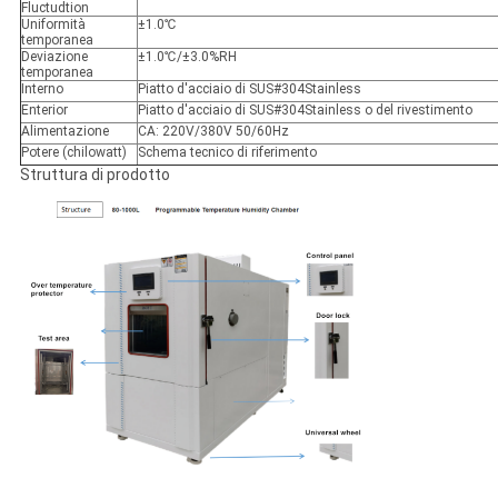
Fluctudtion
Uniformità
±1.0℃
temporanea
Deviazione
±1.0℃/±3.0%RH
temporanea
Interno
Piatto d'acciaio di SUS#304Stainless
Enterior
Piatto d'acciaio di SUS#304Stainless o del rivestimento
Alimentazione
CA: 220V/380V 50/60Hz
Potere (chilowatt)
Schema tecnico di riferimento
Struttura di prodotto