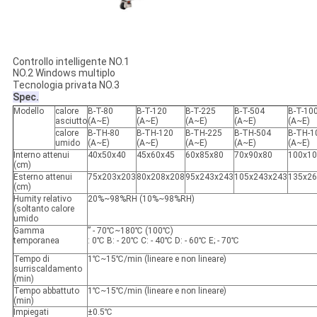
Controllo intelligente NO.1
NO.2 Windows multiplo
Tecnologia
privata NO.3
Spec.
Modello
calore
B-T-80
B-T-120
B-T-225
B-T-504
B-T-10
asciutto
(A~E)
(A~E)
(A~E)
(A~E)
(A~E)
calore
B-TH-80
B-TH-120
B-TH-225
B-TH-504
B-TH-1
umido
(A~E)
(A~E)
(A~E)
(A~E)
(A~E)
Interno attenui
40x50x40
45x60x45
60x85x80
70x90x80
100x10
(cm)
Esterno attenui
75x203x203
80x208x208
95x243x243
105x243x243
135x26
(cm)
Humity relativo
20%~98%RH (10%~98%RH)
(soltanto calore
umido
Gamma
” - 70℃~180℃ (100℃)
temporanea
: 0℃ B: - 20℃ C: - 40℃ D: - 60℃ E; - 70℃
Tempo di
1℃~15℃/min (lineare e non lineare)
surriscaldamento
(min)
Tempo abbattuto
1℃~15℃/min (lineare e non lineare)
(min)
Impiegati
±0.5℃