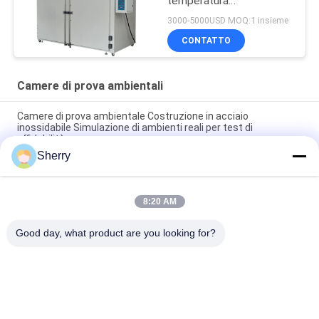
temperatura
asciugantesi del forno di
3000-5000USD MOQ:1 insieme
sec SUS304
CONTATTO
Camere di prova ambientali
Camere di prova ambientale Costruzione in acciaio
inossidabile Simulazione di ambienti reali per test di
affidabilità
Sherry
Camere di prova controllate dal clima Uniformità della
temperatura ±1°C Disponibile
8:20 AM
Camere di prova ambientali Ampia gamma di temperature
-70°C~+180°C Alta precisione per le prove di affidabilità
Good day, what product are you looking for?
Categorie popolari
Tutti
Camere Di Prova 
Camera Di Prova Di 
Ambientali
Umidità Di 