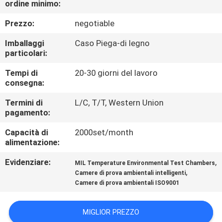
ordine minimo:
CONTROLLO
DI
Prezzo:
negotiable
QUALITÀ
Imballaggi
Caso Piega-di legno
particolari:
CONTATTICI
Tempi di
20-30 giorni del lavoro
consegna:
RICHIEDA
Termini di
L/C, T/T, Western Union
pagamento:
UNA
Capacità di
2000set/month
CITAZIONE
alimentazione:
Evidenziare:
,
MIL Temperature Environmental Test Chambers
MAPPA
,
Camere di prova ambientali intelligenti
DEL
Camere di prova ambientali ISO9001
SITO
MIGLIOR PREZZO