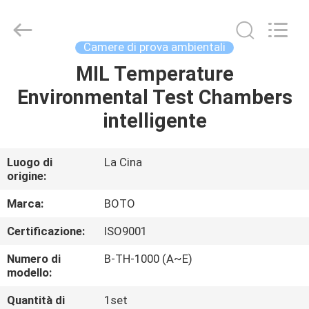
2026
BOTO
GROUP
LTD.
All
Camere di prova ambientali
Rights
Reserved.
MIL Temperature
CASA
Environmental Test Chambers
PRODOTTI
intelligente
CIRCA
Luogo di
La Cina
origine:
NOI
Marca:
BOTO
GIRO
Certificazione:
ISO9001
DELLA
Numero di
B-TH-1000 (A~E)
FABBRICA
modello:
Quantità di
1set