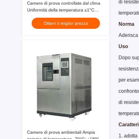
di resist
Camere di prova controllate dal clima
Uniformità della temperatura ±1°C
temperatu
Disponibile
Ottieni il miglior prezzo
Norma
Aderisca 
Uso
Dopo supe
resistenz
per esami
confronto
di resist
temperatu
Caratter
Camere di prova ambientali Ampia
1. adotta