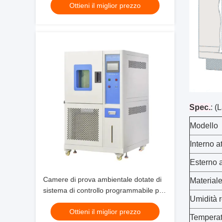
Ottieni il miglior prezzo
Spec.
: (
Modello
Interno a
Esterno a
Camere di prova ambientale dotate di
Material
sistema di controllo programmabile per
Umidità r
applicazioni di prova dei prodotti
Ottieni il miglior prezzo
Temperat