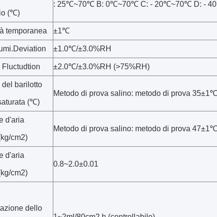
: 25℃~70℃ B: 0℃~70℃ C: - 20℃~70℃ D: - 
io (℃)
tà temporanea
±1℃
mi.Deviation
±1.0℃/±3.0%RH
 Fluctudtion
±2.0℃/±3.0%RH (>75%RH)
 del barilotto
Metodo di prova salino: metodo di prova 35±1
 saturata (℃)
 d'aria
Metodo di prova salino: metodo di prova 47±1
(kg/cm2)
 d'aria
0.8~2.0±0.01
(kg/cm2)
azione dello
1~2ml/80cm2.h (controllabile)