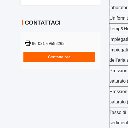
laborator
Uniformi
CONTATTACI
Temp&Hu
Impiegati
86-021-69588263
Impiegati
Contatta ora
dell'aria
Pressione
saturato 
Pressione
saturato 
Tasso di
sediment