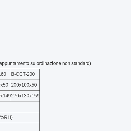
a appuntamento su ordinazione non standard)
160
B-CCT-200
0x50
200x100x50
0x149
270x130x159
98%RH)