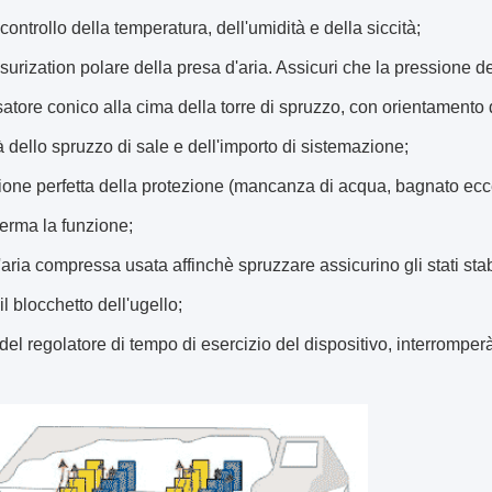
 controllo della temperatura, dell'umidità e della siccità;
surization polare della presa d'aria. Assicuri che la pressione de
satore conico alla cima della torre di spruzzo, con orientament
à dello spruzzo di sale e dell'importo di sistemazione;
zione perfetta della protezione (mancanza di acqua, bagnato eccel
ferma la funzione;
 l'aria compressa usata affinchè spruzzare assicurino gli stati sta
il blocchetto dell'ugello;
o del regolatore di tempo di esercizio del dispositivo, interromp