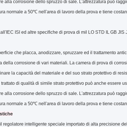
ere alla corrosione dello spruzzo di sale. L'attrezzatura può rag
ra normale a 50℃ nell'area di lavoro della prova e tiene costan
all'IEC ISI ed altre specifiche di prova di mil LO STD IL GB JI
rficie che placca, anodizzare, spruzzare ed il trattamento anticor
a della corrosione di vari materiali. La camera di prova di corro
nare la capacità del materiale e del suo strato protettivo di resis
 trattato di qualità di simile strato protettivo può anche essere u
ere alla corrosione dello spruzzo di sale. L'attrezzatura può rag
ra normale a 50℃ nell'area di lavoro della prova e tiene costan
istiche
 il regolatore intelligente speciale importato di alta precisione 