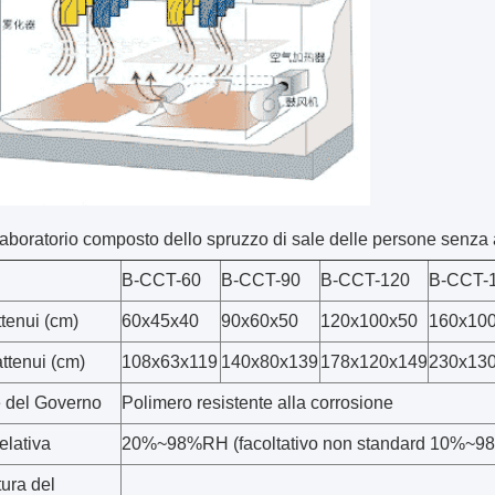
Laboratorio composto dello spruzzo di sale delle persone senz
B-CCT-60
B-CCT-90
B-CCT-120
B-CCT-
ttenui (cm)
60x45x40
90x60x50
120x100x50
160x10
ttenui (cm)
108x63x119
140x80x139
178x120x149
230x13
e del Governo
Polimero resistente alla corrosione
elativa
20%~98%RH (facoltativo non standard 10%~
ura del