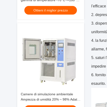
gamma di temperature -70°C~+180°C
Alta precisione per le prove di
l'efficace
Ottieni il miglior prezzo
affidabilità
2. depres
3. disper
uniformit
4. la fun
allarme, 
5. saturi
impedire 
6. fornit
esaurito.
Camere di simulazione ambientale
Ampiezza di umidità 20% ~ 98% Adatta
a fini di prova e di ricerca