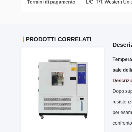
Termini di pagamento
L/C, T/T, Western Uni
PRODOTTI CORRELATI
Descri
Temperat
sale del
Descrizi
Dopo supe
resistenz
per esami
confronto