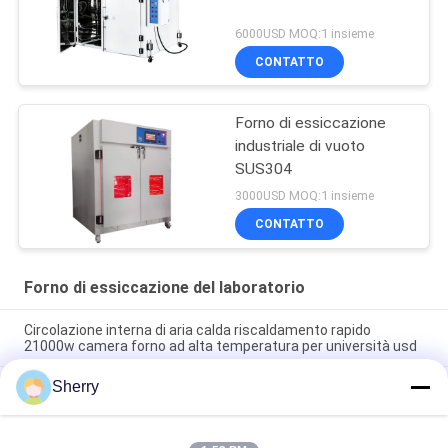
6000USD MOQ:1 insieme
CONTATTO
Forno di essiccazione
industriale di vuoto
SUS304
3000USD MOQ:1 insieme
CONTATTO
Forno di essiccazione del laboratorio
Circolazione interna di aria calda riscaldamento rapido
21000w camera forno ad alta temperatura per università usd
Sherry
Forno per muffle di laboratorio 300 gradi Alta temperatura
Forno elettrico industriale
B-ZW Forno di asciugatura in laboratorio Macchina per la