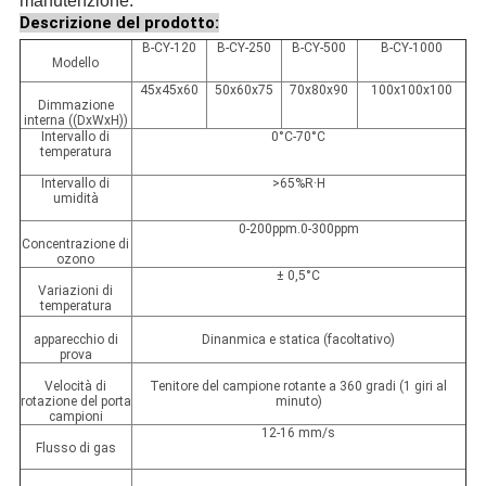
manutenzione.
Descrizione del prodotto:
B-CY-120
B-CY-250
B-CY-500
B-CY-1000
Modello
45x45x60
50x60x75
70x80x90
100x100x100
Dimmazione
interna ((DxWxH))
Intervallo di
0°C-70°C
temperatura
Intervallo di
>65%R·H
umidità
0-200ppm.0-300ppm
Concentrazione di
ozono
± 0,5°C
Variazioni di
temperatura
apparecchio di
Dinanmica e statica (facoltativo)
prova
Velocità di
Tenitore del campione rotante a 360 gradi (1 giri al
rotazione del porta
minuto)
campioni
12-16 mm/s
Flusso di gas