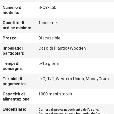
CONTROLLO
Numero di
B-CY-250
DI
modello:
QUALITÀ
Quantità di
1 insieme
ordine minimo:
CONTATTICI
Prezzo:
Discussible
Imballaggi
Caso di Plastic+Wooden
RICHIEDA
particolari:
UNA
Tempi di
5-15 giorni
consegna:
CITAZIONE
Termini di
L/C, T/T, Western Union, MoneyGram
pagamento:
MAPPA
Capacità di
1000 mesi stabiliti
DEL
alimentazione:
SITO
Evidenziare:
,
Camera di prova invecchiante dell'ozono
Camera di prova di invecchiamento dell'ozono