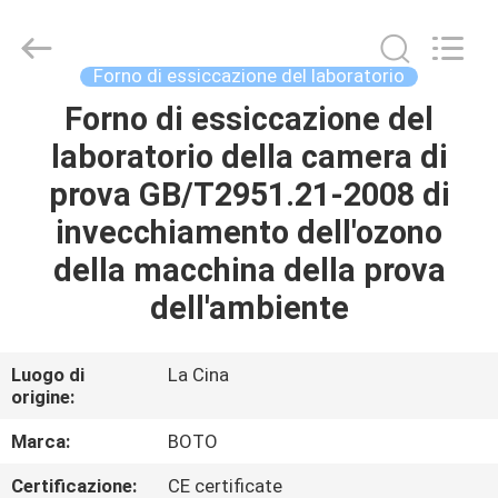
2026
BOTO
GROUP
LTD.
All
Forno di essiccazione del laboratorio
Rights
Reserved.
Forno di essiccazione del
CASA
laboratorio della camera di
PRODOTTI
prova GB/T2951.21-2008 di
invecchiamento dell'ozono
CIRCA
della macchina della prova
NOI
dell'ambiente
GIRO
Luogo di
La Cina
origine:
DELLA
FABBRICA
Marca:
BOTO
Certificazione:
CE certificate