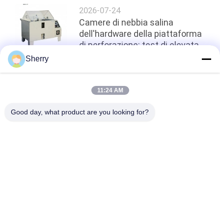
2026-07-24
Camere di nebbia salina
dell'hardware della piattaforma
di perforazione: test di elevata
resistenza al sale e all'umidità
Sherry
top
11:24 AM
Good day, what product are you looking for?
Categorie popolari
Tutti
Camere Di Prova 
Camera Di Prova Di 
Ambientali
Umidità Di 
Temperatura
Camera Di Prova 
Forno Di 
Dello Spruzzo Di 
Essiccazione Del 
Sale
Laboratorio
Forno A Muffola Del 
Camera Di Prova 