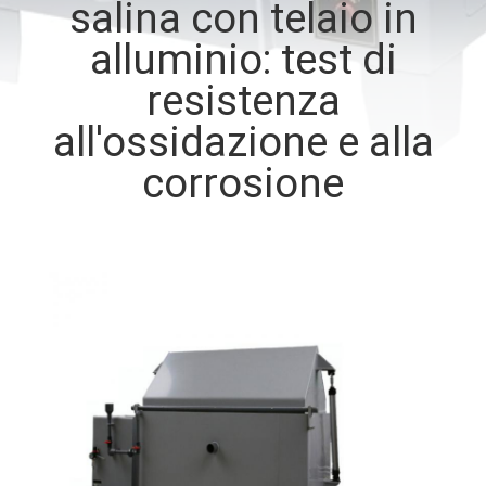
salina con telaio in
CONTROLLO
alluminio: test di
DI
QUALITÀ
resistenza
all'ossidazione e alla
CONTATTICI
corrosione
RICHIEDA
UNA
CITAZIONE
MAPPA
DEL
SITO